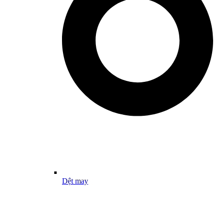
Dệt may