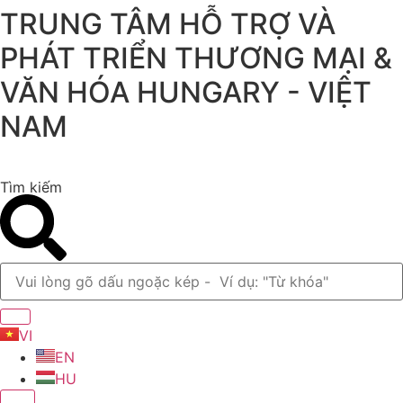
TRUNG TÂM HỖ TRỢ VÀ
Chuyển
đến
PHÁT TRIỂN THƯƠNG MẠI &
nội
dung
VĂN HÓA HUNGARY - VIỆT
NAM
Tìm kiếm
VI
EN
HU