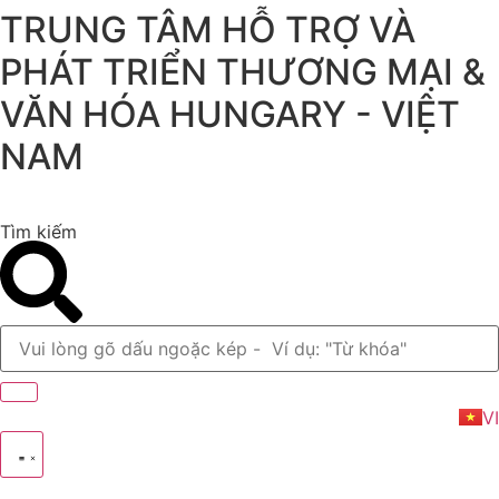
TRUNG TÂM HỖ TRỢ VÀ
Chuyển
đến
PHÁT TRIỂN THƯƠNG MẠI &
nội
dung
VĂN HÓA HUNGARY - VIỆT
NAM
Tìm kiếm
E
VI
H