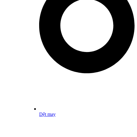
Dệt may