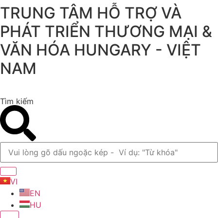
TRUNG TÂM HỖ TRỢ VÀ
Chuyển
đến
PHÁT TRIỂN THƯƠNG MẠI &
nội
dung
VĂN HÓA HUNGARY - VIỆT
NAM
Tìm kiếm
VI
EN
HU