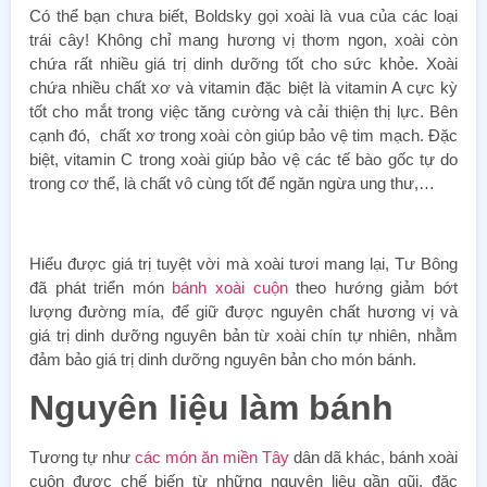
Có thể bạn chưa biết, Boldsky gọi xoài là vua của các loại
trái cây! Không chỉ mang hương vị thơm ngon, xoài còn
chứa rất nhiều giá trị dinh dưỡng tốt cho sức khỏe. Xoài
chứa nhiều chất xơ và vitamin đặc biệt là vitamin A cực kỳ
tốt cho mắt trong việc tăng cường và cải thiện thị lực. Bên
cạnh đó, chất xơ trong xoài còn giúp bảo vệ tim mạch. Đặc
biệt, vitamin C trong xoài giúp bảo vệ các tế bào gốc tự do
trong cơ thể, là chất vô cùng tốt để ngăn ngừa ung thư,…
Hiểu được giá trị tuyệt vời mà xoài tươi mang lại, Tư Bông
đã phát triển món
bánh xoài cuộn
theo hướng giảm bớt
lượng đường mía, để giữ được nguyên chất hương vị và
giá trị dinh dưỡng nguyên bản từ xoài chín tự nhiên, nhằm
đảm bảo giá trị dinh dưỡng nguyên bản cho món bánh.
Nguyên liệu làm bánh
Tương tự như
các món ăn miền Tây
dân dã khác, bánh xoài
cuộn được chế biến từ những nguyên liệu gần gũi, đặc