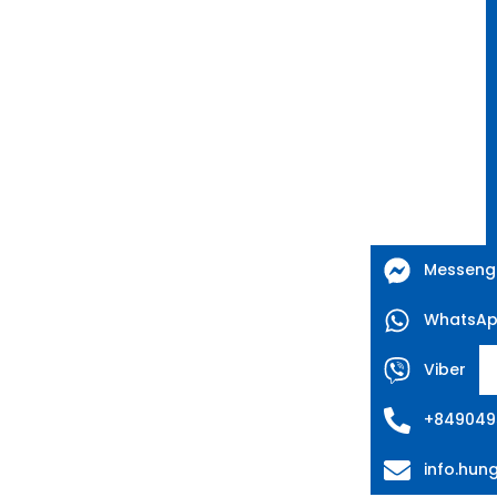
Messeng
WhatsA
Viber
+849049
info.hu