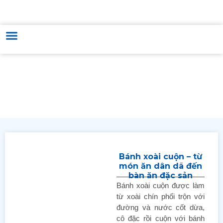
TRUNG TÂM HỖ TRỢ VÀ PHÁT TRIỂN THƯƠNG MẠI & VĂN HÓA
HUNGARY - VIỆT NAM
Sản phẩm Việt Nam/ Thương mại Việt Nam/ Thực
phẩm và Đồ uống/ Thực phẩm Việt Nam
Bánh xoài cuộn – từ
món ăn dân dã đến
bàn ăn đặc sản
Bánh xoài cuộn được làm
từ xoài chín phối trộn với
đường và nước cốt dừa,
cô đặc rồi cuộn với bánh