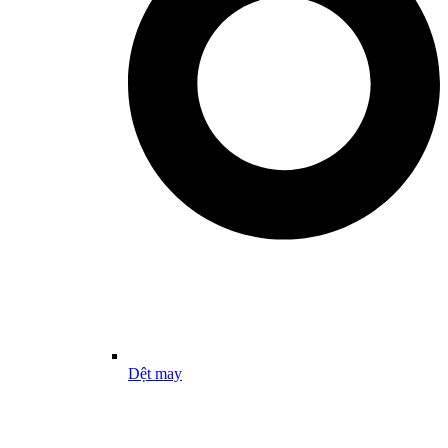
Dệt may