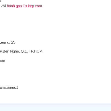
o
 với
bánh gạo lứt kẹp cam.
zem u. 25
, P.Bến Nghé, Q.1, TP.HCM
com
namconnect