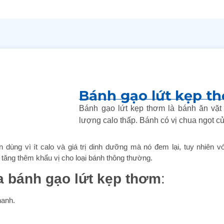
Bánh gạo lứt kẹp t
Bánh gạo lứt kẹp thơm là bánh ăn vặ
lượng calo thấp. Bánh có vị chua ngọt cu
 dùng vì ít calo và giá trị dinh dưỡng mà nó đem lại, tuy nhiên v
a tăng thêm khẩu vị cho loại bánh thông thường.
a bánh gạo lứt kẹp thơm
:
hanh.