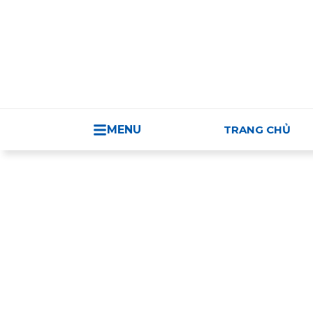
TRUNG TÂM H
MENU
TRANG CHỦ
Sản phẩm Việt Nam/ Thương mại Việt 