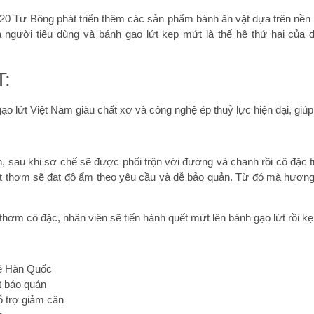
20 Tư Bông phát triển thêm các sản phẩm bánh ăn vặt dựa trên nền tả
a người tiêu dùng và bánh gạo lứt kẹp mứt là thế hệ thứ hai củ
:
ạo lứt Việt Nam giàu chất xơ và công nghệ ép thuỷ lực hiện đại, giúp 
 sau khi sơ chế sẽ được phối trộn với đường và chanh rồi cô đặc tr
mứt thơm sẽ đạt độ ẩm theo yêu cầu và dễ bảo quản. Từ đó mà hươn
hơm cô đặc, nhân viên sẽ tiến hành quết mứt lên bánh gạo lứt rồi kẹp
hệ Hàn Quốc
t bảo quản
ỗ trợ giảm cân