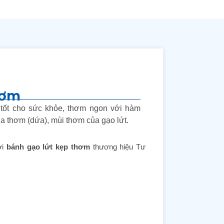
hơm
t tốt cho sức khỏe, thơm ngon với hàm
̉a thơm (dứa), mùi thơm của gạo lứt.
ới
bánh gạo lứt kẹp thơm
thương hiệu Tư