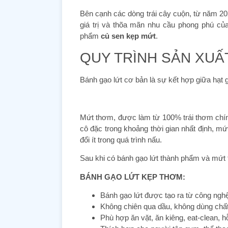
Bên cạnh các dòng trái cây cuộn, từ năm 20
giá trị và thõa mãn nhu cầu phong phú củ
phẩm
củ sen kẹp mứt
.
QUY TRÌNH SẢN XUẤT
Bánh gạo lứt cơ bản là sự kết hợp giữa hạt g
Mứt thơm, được làm từ 100% trái thơm chín,
cô đặc trong khoảng thời gian nhất định, 
đổi ít trong quá trình nấu.
Sau khi có bánh gạo lứt thành phẩm và mứt t
BÁNH GẠO LỨT KẸP THƠM:
Bánh gạo lứt được tạo ra từ công ng
Không chiên qua dầu, không dùng chấ
Phù hợp ăn vặt, ăn kiêng, eat-clean, h