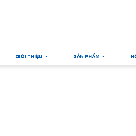
Ỗ TRỢ VÀ PHÁT TRIỂN THƯƠNG MẠI & VĂN HÓA HUNGAR
GIỚI THIỆU
SẢN PHẨM
H
Nam/ Thực phẩm và Đồ uống/ Thực phẩm Việt Nam