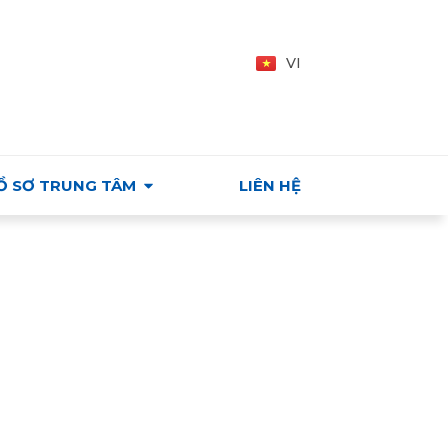
Y - VIỆT NAM
EN
VI
HU
Ồ SƠ TRUNG TÂM
LIÊN HỆ