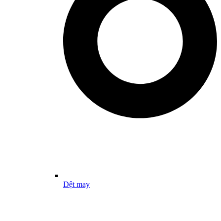
Dệt may