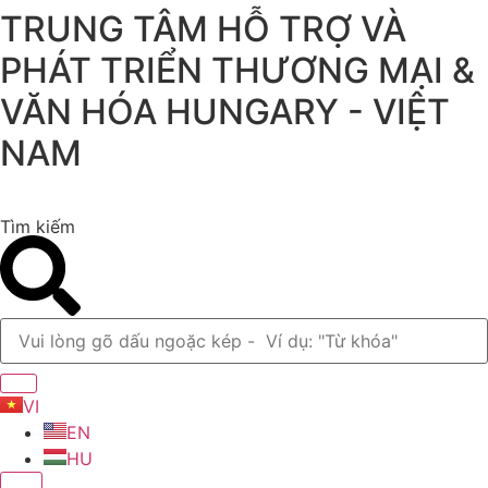
TRUNG TÂM HỖ TRỢ VÀ
Chuyển
đến
PHÁT TRIỂN THƯƠNG MẠI &
nội
dung
VĂN HÓA HUNGARY - VIỆT
NAM
Tìm kiếm
VI
EN
HU