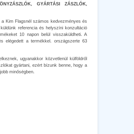
ÖNYZÁSZLÓK, GYÁRTÁSI ZÁSZLÓK,
ése a Kim Flagsnél számos kedvezményes és
üldünk referencia és helyszíni konzultáció
rmékeket 10 napon belül visszaküldheti. A
és elégedett a termékkel. országszerte 63
keznek, ugyanakkor közvetlenül külföldről
zlókat gyártani, ezért bízunk benne, hogy a
gjobb minőségben.