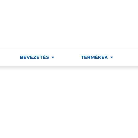
ÁMI KERESKEDELMI & KULTÚRÁT FEJLESZTŐ ÉS TÁM
BEVEZETÉS
TERMÉKEK