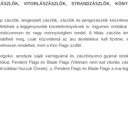
ÁSZLÓK, VITORLÁSZÁSZLÓK, STRANDZÁSZLÓK, KÖNY
epp zászlók, tengerparti zászlók, zászlók és pengezászlók készít
elelnek a legigényesebb követelményeknek is: Ingyenes mintákat k
 rendszeresen és nagy mennyiségben rendel. A hibás zászlós te
delheti meg, csak közvetlenül az áru átvételekor kell fizetnie, 
elmesen rendelhet, mert a Kim Flags szállít.
ike, amelyek saját varrógyárral és zászlónyomó gyárral rendel
lókat, Pendent Flags és Blade Flags (Vietnam nem tud vitorlás zás
egolcsóbban hozzuk Önnek). s, Pendent Flags és Blade Flags a mai le