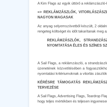
A Kim Flags az egyik úttörő a reklámzászló-
=> REKLÁMZÁSZLÓK, VITORLÁSZÁS
NAGYON MAGASAK
Az anyag selyemszövetből készült, 2 oldalról
rengeteg költséget és időt takarítanak meg 
REKLÁMZÁSZLÓK, STRANDZÁS
NYOMTATÁSA ÉLES ÉS SZÍNES 
A Sail Flags, a reklámzászló, a strandzász
üzenetének közvetítésében a fogyasztókho
nyomtatási kritériumoknak a vitorlás zászló
KÉRÉSRE TÁMOGATÁS REKLÁMZÁSZL
TERVEZÉSE
A Sail Flags, Advertising Flags, Teardrop Fl
hogy teljes mértékben és teljesen ingyenese