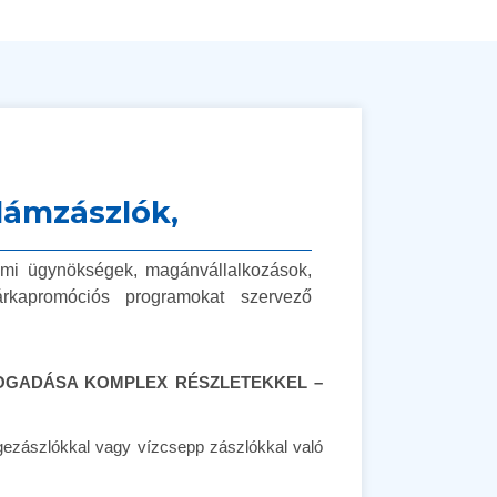
klámzászlók,
lami ügynökségek, magánvállalkozások,
árkapromóciós programokat szervező
FOGADÁSA KOMPLEX RÉSZLETEKKEL –
ngezászlókkal vagy vízcsepp zászlókkal való