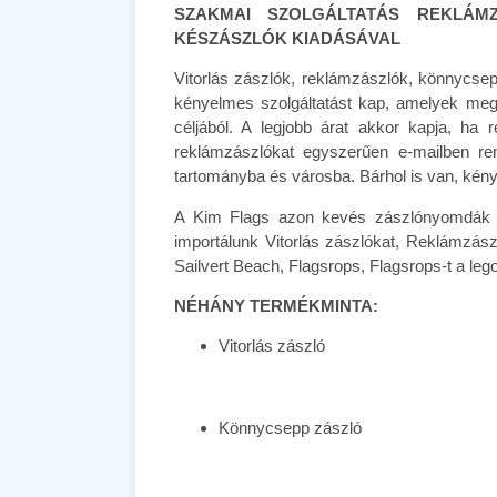
SZAKMAI SZOLGÁLTATÁS REKLÁMZ
KÉSZÁSZLÓK KIADÁSÁVAL
Vitorlás zászlók, reklámzászlók, könnycs
kényelmes szolgáltatást kap, amelyek megf
céljából. A legjobb árat akkor kapja, ha
reklámzászlókat egyszerűen e-mailben ren
tartományba és városba. Bárhol is van, kény
A Kim Flags azon kevés zászlónyomdák egy
importálunk Vitorlás zászlókat, Reklámzász
Sailvert Beach, Flagsrops, Flagsrops-t a l
NÉHÁNY TERMÉKMINTA:
Vitorlás zászló
Könnycsepp zászló