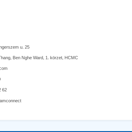
engerszem u. 25
 Thang, Ben Nghe Ward, 1. körzet, HCMC
.com
9
2 62
namconnect