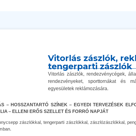
Vitorlás zászlók, re
tengerparti zászlók
Vitorlás zászlók, rendezvénycégek, ál
rendezvényeket, sporttornákat és m
egyesületek reklámozására.
S – HOSSZANTARTÓ SZÍNEK – EGYEDI TERVEZÉSEK EL
LIA – ELLENI ERŐS SZELLET ÉS FORRÓ NAPJÁT
önnycsepp zászlókkal, tengerparti zászlókkal, zászlózászlókkal, pe
amban.