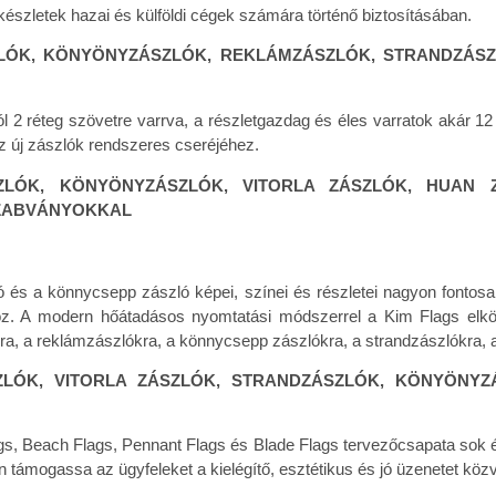
készletek hazai és külföldi cégek számára történő biztosításában.
ZLÓK, KÖNYÖNYZÁSZLÓK, REKLÁMZÁSZLÓK, STRANDZÁSZ
 2 réteg szövetre varrva, a részletgazdag és éles varratok akár 12 
az új zászlók rendszeres cseréjéhez.
ZLÓK, KÖNYÖNYZÁSZLÓK, VITORLA ZÁSZLÓK, HUAN 
SZABVÁNYOKKAL
ló és a könnycsepp zászló képei, színei és részletei nagyon fontosa
z. A modern hőátadásos nyomtatási módszerrel a Kim Flags elköt
kra, a reklámzászlókra, a könnycsepp zászlókra, a strandzászlókra,
ÓK, VITORLA ZÁSZLÓK, STRANDZÁSZLÓK, KÖNYÖNYZ
ags, Beach Flags, Pennant Flags és Blade Flags tervezőcsapata sok é
n támogassa az ügyfeleket a kielégítő, esztétikus és jó üzenetet köz