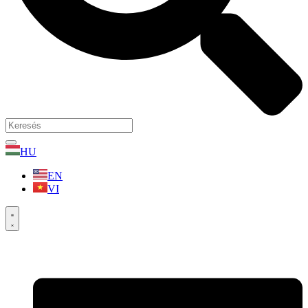
HU
EN
VI