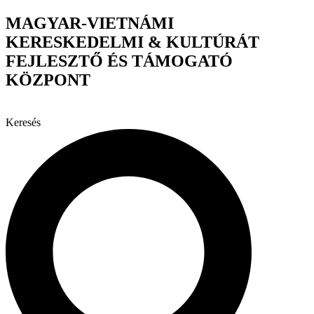
Ugrás
MAGYAR-VIETNÁMI
a
KERESKEDELMI & KULTÚRÁT
tartalomhoz
FEJLESZTŐ ÉS TÁMOGATÓ
KÖZPONT
Keresés