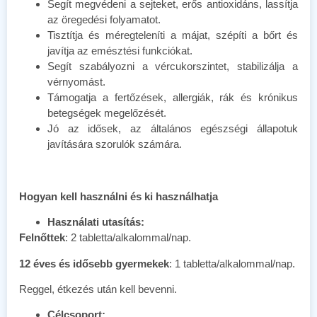
Segít megvédeni a sejteket, erős antioxidáns, lassítja
az öregedési folyamatot.
Tisztítja és méregteleníti a májat, szépíti a bőrt és
javítja az emésztési funkciókat.
Segít szabályozni a vércukorszintet, stabilizálja a
vérnyomást.
Támogatja a fertőzések, allergiák, rák és krónikus
betegségek megelőzését.
Jó az idősek, az általános egészségi állapotuk
javítására szorulók számára.
Hogyan kell használni és ki használhatja
Használati utasítás:
Felnőttek
: 2 tabletta/alkalommal/nap.
12 éves és idősebb gyermekek
: 1 tabletta/alkalommal/nap.
Reggel, étkezés után kell bevenni.
Célcsoport: