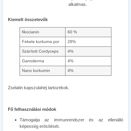
alkalmas.
Kiemelt összetevők
fikocianin
60 %
Fekete kurkuma por
28%
Szárított Cordyceps
4%
Ganoderma
4%
Nano kurkumin
4%
Zselatin kapszulahéj tartozékok.
Fő felhasználási módok
Támogatja az immunrendszer és az ellenálló
képesség erősítését.