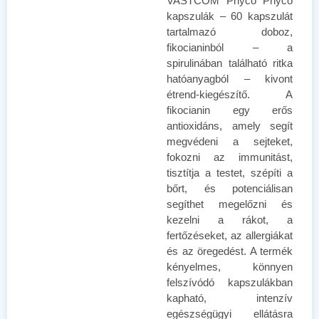
VASTCOM Phyco Phyco
kapszulák – 60 kapszulát
tartalmazó doboz,
fikocianinból – a
spirulinában található ritka
hatóanyagból – kivont
étrend-kiegészítő. A
fikocianin egy erős
antioxidáns, amely segít
megvédeni a sejteket,
fokozni az immunitást,
tisztítja a testet, szépíti a
bőrt, és potenciálisan
segíthet megelőzni és
kezelni a rákot, a
fertőzéseket, az allergiákat
és az öregedést. A termék
kényelmes, könnyen
felszívódó kapszulákban
kapható, intenzív
egészségügyi ellátásra