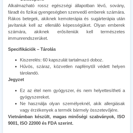
Alkalmazható rossz egészségi állapotban lévő, sovány,
fáradt és fizikai gyengeségben szenvedő emberek számára.
Rákos betegek, akiknek kemoterápia és sugárterápia után
javítaniuk kell az ellenálló képességüket. Olyan emberek
számára, akiknek erősíteniük kell természetes
immunrendszerüket.
Specifikációk – Tárolás
Kiszerelés: 60 kapszulát tartalmazó doboz.
Hűvös, száraz, közvetlen napfénytől védett helyen
tárolandó.
Jegyzet
Ez az étel nem gyógyszer, és nem helyettesítheti a
gyógyszereket.
Ne használja olyan személyeknél, akik allergiásak
vagy érzékenyek a termék bármely összetevőjére.
Vietnámban készült, magas minőségi szabványok, ISO
9001, ISO 22000 és FDA szerint.