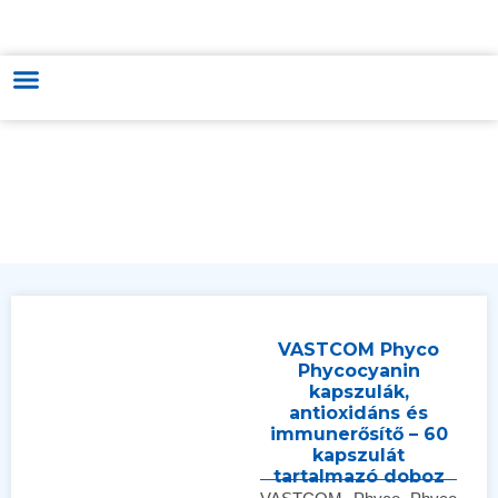
MAGYAR-VIETNÁMI KERESKEDELMI & KULTÚRÁT FEJLESZTŐ ÉS
TÁMOGATÓ KÖZPONT
VASTCOM Phyco
Phycocyanin
kapszulák,
antioxidáns és
immunerősítő – 60
kapszulát
tartalmazó doboz