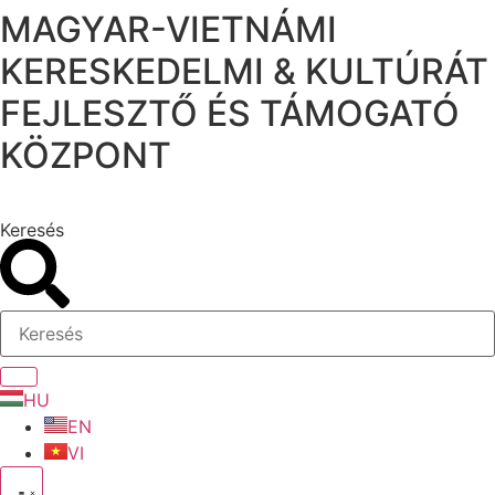
MAGYAR-VIETNÁMI
Ugrás
a
KERESKEDELMI & KULTÚRÁT
tartalomhoz
FEJLESZTŐ ÉS TÁMOGATÓ
KÖZPONT
Keresés
HU
EN
VI