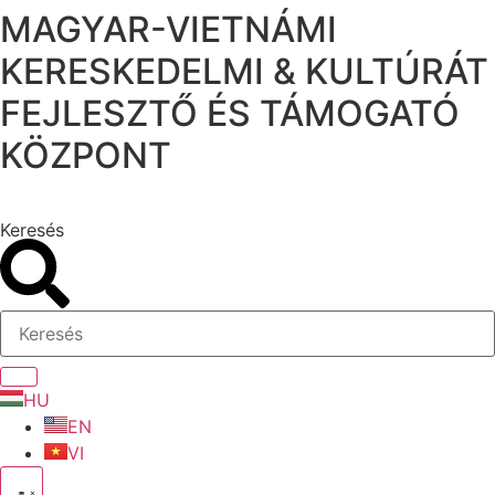
MAGYAR-VIETNÁMI
Ugrás
a
KERESKEDELMI & KULTÚRÁT
tartalomhoz
FEJLESZTŐ ÉS TÁMOGATÓ
KÖZPONT
Keresés
HU
EN
VI