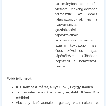
tartományban és a dél-
vietnámi Mekong-deltában
termesztik. Az ideális
talajviszonyoknak és a
hagyományos
gazdálkodási
tapasztalatnak
köszönhetően a vietnámi
sziámi kókuszdió friss,
édes ízével és magas
tápértékével különösen
népszerű a nemzetközi
piacokon.
Főbb jellemzők:
Kis, kompakt méret, súlya 0,7–1,3 kg/gyümölcs
Természetes édes kókuszvíz,
legalább 6%-os Brix
értékkel
Alacsony kalóriatartalom, gazdag vitaminokban és