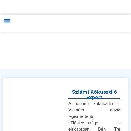
MAGYAR-VIETNÁMI KERESKEDELMI & KULTÚRÁT FEJLESZTŐ ÉS
TÁMOGATÓ KÖZPONT
Sziámi Kókuszdió
Export
A sziámi kókuszdió –
Vietnám egyik
legismertebb
különlegessége –
elsősorban Bến Tre