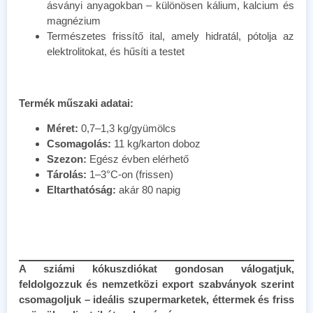
ásványi anyagokban – különösen kálium, kalcium és
magnézium
Természetes frissítő ital, amely hidratál, pótolja az
elektrolitokat, és hűsíti a testet
Termék műszaki adatai:
Méret:
0,7–1,3 kg/gyümölcs
Csomagolás:
11 kg/karton doboz
Szezon:
Egész évben elérhető
Tárolás:
1–3°C-on (frissen)
Eltarthatóság:
akár 80 napig
A sziámi kókuszdiókat gondosan válogatjuk,
feldolgozzuk és nemzetközi export szabványok szerint
csomagoljuk – ideális szupermarketek, éttermek és friss