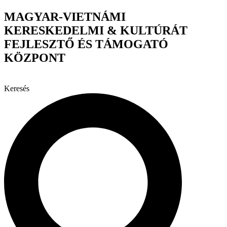
Ugrás
MAGYAR-VIETNÁMI
a
KERESKEDELMI & KULTÚRÁT
tartalomhoz
FEJLESZTŐ ÉS TÁMOGATÓ
KÖZPONT
Keresés