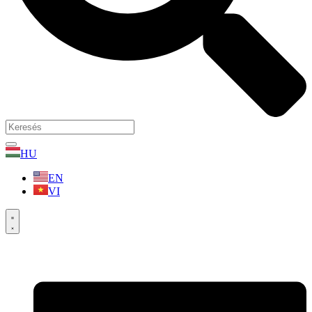
HU
EN
VI