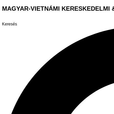
Ugrás
MAGYAR-VIETNÁMI KERESKEDELMI 
a
tartalomhoz
Keresés