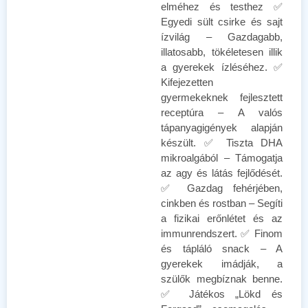
elméhez és testhez ✅
Egyedi sült csirke és sajt
ízvilág – Gazdagabb,
illatosabb, tökéletesen illik
a gyerekek ízléséhez. ✅
Kifejezetten
gyermekeknek fejlesztett
receptúra – A valós
tápanyagigények alapján
készült. ✅ Tiszta DHA
mikroalgából – Támogatja
az agy és látás fejlődését.
✅ Gazdag fehérjében,
cinkben és rostban – Segíti
a fizikai erőnlétet és az
immunrendszert. ✅ Finom
és tápláló snack – A
gyerekek imádják, a
szülők megbíznak benne.
✅ Játékos „Lökd és