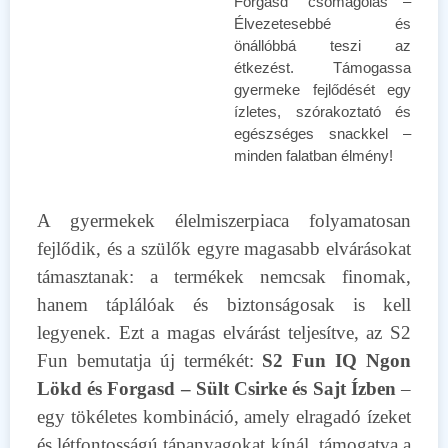
Forgasd” csomagolás –
Élvezetesebbé és
önállóbbá teszi az
étkezést. Támogassa
gyermeke fejlődését egy
ízletes, szórakoztató és
egészséges snackkel –
minden falatban élmény!
A gyermekek élelmiszerpiaca folyamatosan
fejlődik, és a szülők egyre magasabb elvárásokat
támasztanak: a termékek nemcsak finomak,
hanem táplálóak és biztonságosak is kell
legyenek. Ezt a magas elvárást teljesítve, az S2
Fun bemutatja új termékét:
S2 Fun IQ Ngon
Lökd és Forgasd – Sült Csirke és Sajt Ízben
–
egy tökéletes kombináció, amely elragadó ízeket
és létfontosságú tápanyagokat kínál, támogatva a