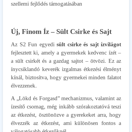
szellemi fejlődés támogatásában
Új, Finom Íz – Sült Csirke és Sajt
Az S2 Fun egyedi
sült csirke és sajt ízvilágot
fejlesztett ki, amely a gyermekek kedvenc ízét –
a sült csirkét és a gazdag sajtot – ötvözi. Ez az
ínycsiklandó keverék izgalmas étkezési élményt
kínál, biztosítva, hogy gyermekei minden falatot
élvezzenek.
A „Lökd és Forgasd” mechanizmus, valamint az
ízesítő csomag, még inkább szórakoztatóvá teszi
az étkezést, ösztönözve a gyerekeket arra, hogy
élvezzék az étkezést, ami különösen fontos a
válogatósabb étkezőknél.