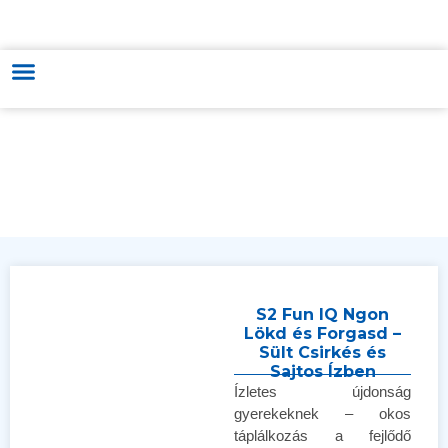
MAGYAR-VIETNÁMI KERESKEDELMI & KULTÚRÁT FEJLESZTŐ ÉS
TÁMOGATÓ KÖZPONT
S2 Fun IQ Ngon
Lökd és Forgasd –
Sült Csirkés és
Sajtos Ízben
Ízletes újdonság
gyerekeknek – okos
táplálkozás a fejlődő