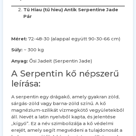
Tü Hiau (tű hieu) Antik Serpentine Jade
Pár
Méret:
72-48-30 (alappal együtt 90-30-66 cm)
Súly:
~ 300 kg
Anyag:
Ősi Jadeit (Serpentin Jade)
A Serpentin kő népszerű
leírása:
A serpentin egy drágakő, amely gyakran zöld,
sárgás-zöld vagy barna-zöld színű. A kő
magnézium-szilikát vízmegkötő vegyületekből
áll. Nevét a latin nyelvből kapta, és jelentése
„kígyó”. Ez a név szimbolizálja a kő védelmi
erejét, amely segít megvédeni a tulajdonosát a