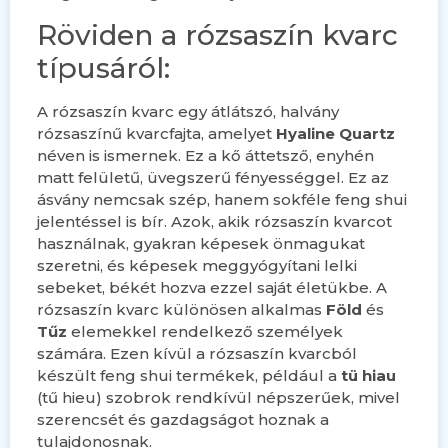
Röviden a rózsaszín kvarc
típusáról:
A rózsaszín kvarc egy átlátszó, halvány
rózsaszínű kvarcfajta, amelyet
Hyaline Quartz
néven is ismernek. Ez a kő áttetsző, enyhén
matt felületű, üvegszerű fényességgel. Ez az
ásvány nemcsak szép, hanem sokféle feng shui
jelentéssel is bír. Azok, akik rózsaszín kvarcot
használnak, gyakran képesek önmagukat
szeretni, és képesek meggyógyítani lelki
sebeket, békét hozva ezzel saját életükbe. A
rózsaszín kvarc különösen alkalmas
Föld
és
Tűz
elemekkel rendelkező személyek
számára. Ezen kívül a rózsaszín kvarcból
készült feng shui termékek, például a
tü hiau
(tű hieu) szobrok rendkívül népszerűek, mivel
szerencsét és gazdagságot hoznak a
tulajdonosnak.