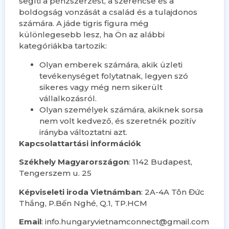
segíti a pénzszerzést, a szerencse és a
boldogság vonzását a család és a tulajdonos
számára. A jáde tigris figura még
különlegesebb lesz, ha Ön az alábbi
kategóriákba tartozik:
Olyan emberek számára, akik üzleti
tevékenységet folytatnak, legyen szó
sikeres vagy még nem sikerült
vállalkozásról.
Olyan személyek számára, akiknek sorsa
nem volt kedvező, és szeretnék pozitív
irányba változtatni azt.
Kapcsolattartási információk
Székhely Magyarországon
: 1142 Budapest,
Tengerszem u. 25
Képviseleti iroda Vietnámban
: 2A-4A Tôn Đức
Thắng, P.Bến Nghé, Q.1, TP.HCM
Email
:
info.hungaryvietnamconnect@gmail.com