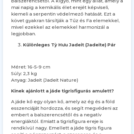
balszerencsétől. A kígyó, mint egy állat, amely a
mai napig a kemikális élet erejét képviseli,
kiemeli a serpentin védelmező hatását. Ezt a
követ gyakran társítják a Tűz és Fa elemekkel,
mivel ezekkel az elemekkel harmonizál a
legjobban.
Különleges Tỳ Hưu Jadeit (Jadeite) Pár
Méret: 16-5-9 cm
Súly: 2,3 kg
Anyag: Jadeit (Jadeit Nature)
Kinek ajánlott a jáde tigrisfigurás amulett?
A jáde kő egy olyan kő, amely az ég és a föld
esszenciáját hordozza, és segít megvédeni az
embert a balszerencsétől és a negatív
energiáktól. Emiatt a tigrisfigura ereje is
rendkívül nagy. Emellett a jáde tigris figura