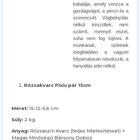
kabalája, amely vonzza a
gazdagságot, a pénzt és a
szerencsét. Végbélnyílás
nélkül készültek, nem
számít, mennyit eszel,
soha nem fog kijönni. A
munkának, üzletnek
megfelelően a vagyon
folyamatosan növekszik, a
hanyatlás jelei nélkül.
Rózsakvarc Pixiu pár 15cm
Méret:
15-12-5,6 cm
Súly:
2 kg
Anyag:
Rózsaszín Kvarc (teljes hitelesítéssel) +
Magas Minőségű Bársony Doboz