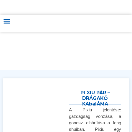
MAGYAR-VIETNÁMI KERESKEDELMI & KULTÚRÁT FEJLESZTŐ ÉS
TÁMOGATÓ KÖZPONT
PI XIU PÁR –
DRÁGAKŐ
KAbalÁMA
A Pixiu jelentése:
gazdagság vonzása, a
gonosz elhárítása a feng
shuiban. Pixiu egy