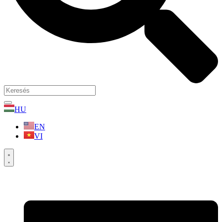
HU
EN
VI