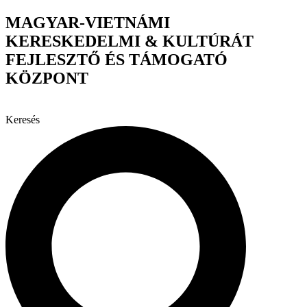
Ugrás
MAGYAR-VIETNÁMI
a
KERESKEDELMI & KULTÚRÁT
tartalomhoz
FEJLESZTŐ ÉS TÁMOGATÓ
KÖZPONT
Keresés