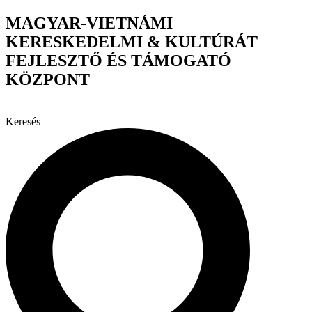
Ugrás
MAGYAR-VIETNÁMI
a
KERESKEDELMI & KULTÚRÁT
tartalomhoz
FEJLESZTŐ ÉS TÁMOGATÓ
KÖZPONT
Keresés