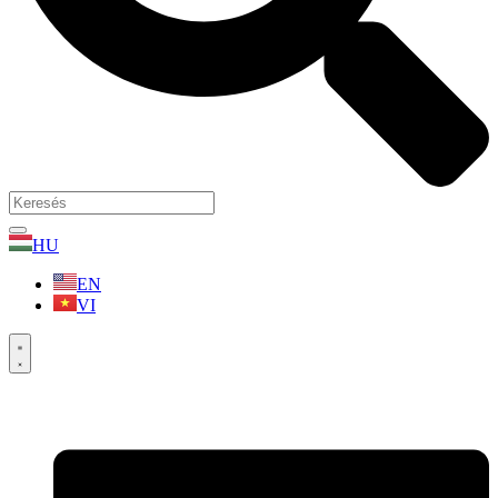
HU
EN
VI