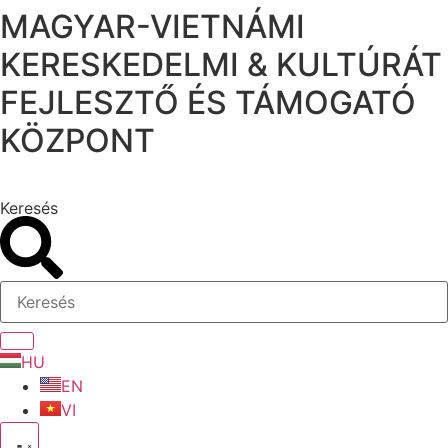
MAGYAR-VIETNÁMI
Ugrás
a
KERESKEDELMI & KULTÚRÁT
tartalomhoz
FEJLESZTŐ ÉS TÁMOGATÓ
KÖZPONT
Keresés
HU
EN
VI