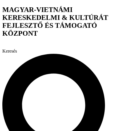
Ugrás
MAGYAR-VIETNÁMI
a
KERESKEDELMI & KULTÚRÁT
tartalomhoz
FEJLESZTŐ ÉS TÁMOGATÓ
KÖZPONT
Keresés