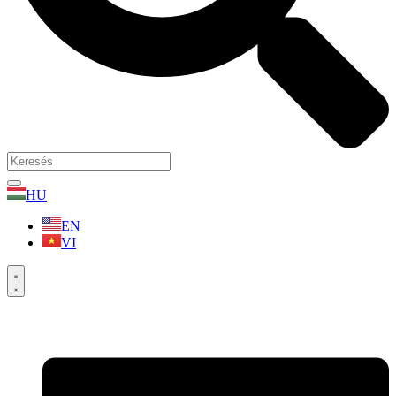
HU
EN
VI