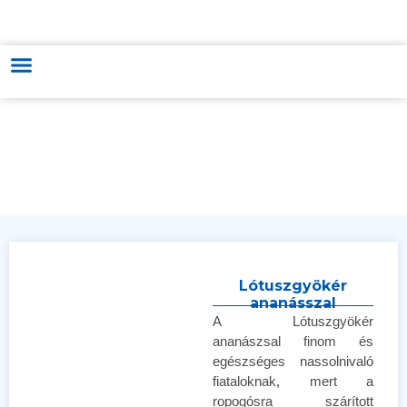
MAGYAR-VIETNÁMI KERESKEDELMI & KULTÚRÁT FEJLESZTŐ ÉS
TÁMOGATÓ KÖZPONT
Lótuszgyökér
ananásszal
A Lótuszgyökér
ananászsal finom és
egészséges nassolnivaló
fiataloknak, mert a
ropogósra szárított