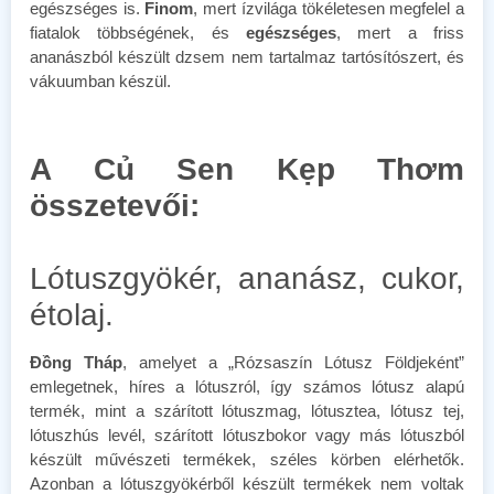
egészséges is.
Finom
, mert ízvilága tökéletesen megfelel a
fiatalok többségének, és
egészséges
, mert a friss
ananászból készült dzsem nem tartalmaz tartósítószert, és
vákuumban készül.
A Củ Sen Kẹp Thơm
összetevői:
Lótuszgyökér, ananász, cukor,
étolaj.
Đồng Tháp
, amelyet a „Rózsaszín Lótusz Földjeként”
emlegetnek, híres a lótuszról, így számos lótusz alapú
termék, mint a szárított lótuszmag, lótusztea, lótusz tej,
lótuszhús levél, szárított lótuszbokor vagy más lótuszból
készült művészeti termékek, széles körben elérhetők.
Azonban a lótuszgyökérből készült termékek nem voltak