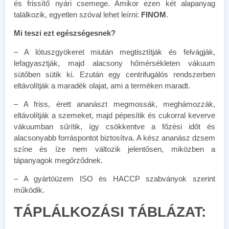
és frissítő nyári csemege. Amikor ezen két alapanyag
találkozik, egyetlen szóval lehet leírni:
FINOM
.
Mi teszi ezt egészségesnek?
– A lótuszgyökeret miután megtisztítják és felvágják,
lefagyasztják, majd alacsony hőmérsékleten vákuum
sütőben sütik ki. Ezután egy centrifugálós rendszerben
eltávolítják a maradék olajat, ami a terméken maradt.
– A friss, érett ananászt megmossák, meghámozzák,
eltávolítják a szemeket, majd pépesítik és cukorral keverve
vákuumban sűrítik, így csökkentve a főzési időt és
alacsonyabb forráspontot biztosítva. A kész ananász dzsem
színe és íze nem változik jelentősen, miközben a
tápanyagok megőrződnek.
– A gyártóüzem ISO és HACCP szabványok szerint
működik.
TÁPLÁLKOZÁSI TÁBLÁZAT: