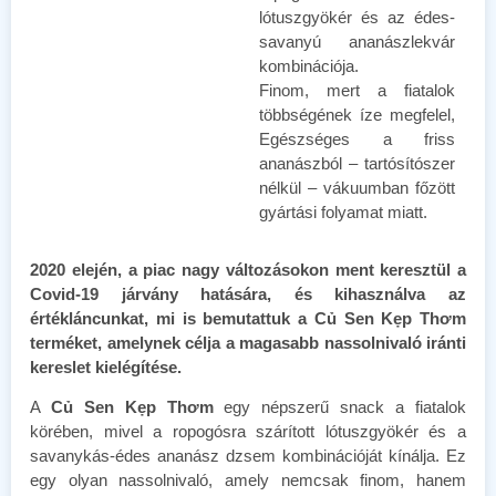
lótuszgyökér és az édes-
savanyú ananászlekvár
kombinációja.
Finom, mert a fiatalok
többségének íze megfelel,
Egészséges a friss
ananászból – tartósítószer
nélkül – vákuumban főzött
gyártási folyamat miatt.
2020 elején, a piac nagy változásokon ment keresztül a
Covid-19 járvány hatására, és kihasználva az
értékláncunkat, mi is bemutattuk a Củ Sen Kẹp Thơm
terméket, amelynek célja a magasabb nassolnivaló iránti
kereslet kielégítése.
A
Củ Sen Kẹp Thơm
egy népszerű snack a fiatalok
körében, mivel a ropogósra szárított lótuszgyökér és a
savanykás-édes ananász dzsem kombinációját kínálja. Ez
egy olyan nassolnivaló, amely nemcsak finom, hanem