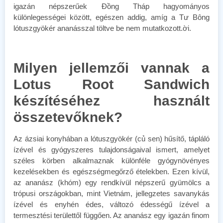
igazán népszerűek Đồng Tháp hagyományos
különlegességei között, egészen addig, amíg a Tư Bông
lótuszgyökér ananásszal töltve be nem mutatkozott.ời.
Milyen jellemzői vannak a
Lotus Root Sandwich
készítéséhez használt
összetevőknek?
Az ázsiai konyhában a lótuszgyökér (củ sen) hűsítő, tápláló
ízével és gyógyszeres tulajdonságaival ismert, amelyet
széles körben alkalmaznak különféle gyógynövényes
kezelésekben és egészségmegőrző ételekben. Ezen kívül,
az ananász (khóm) egy rendkívül népszerű gyümölcs a
trópusi országokban, mint Vietnám, jellegzetes savanykás
ízével és enyhén édes, változó édességű ízével a
termesztési területtől függően. Az ananász egy igazán finom