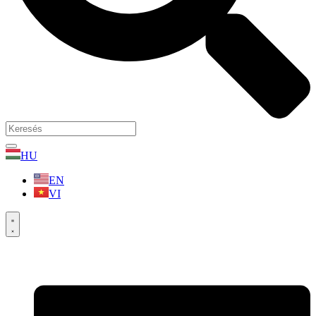
HU
EN
VI