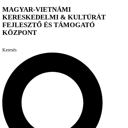
Ugrás
MAGYAR-VIETNÁMI
a
KERESKEDELMI & KULTÚRÁT
tartalomhoz
FEJLESZTŐ ÉS TÁMOGATÓ
KÖZPONT
Keresés