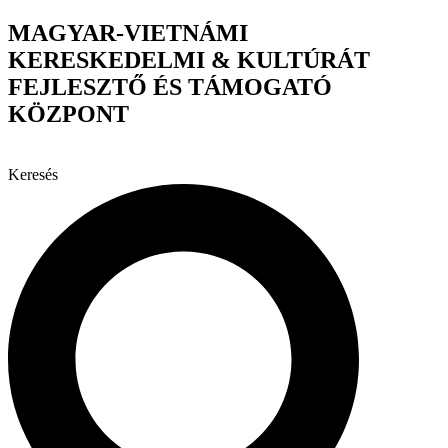
Ugrás
MAGYAR-VIETNÁMI
a
KERESKEDELMI & KULTÚRÁT
tartalomhoz
FEJLESZTŐ ÉS TÁMOGATÓ
KÖZPONT
Keresés