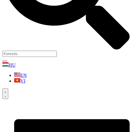
HU
EN
VI