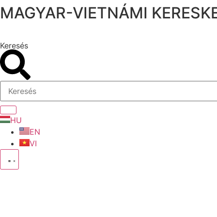
MAGYAR-VIETNÁMI KERESKE
Ugrás
a
tartalomhoz
Keresés
HU
EN
VI