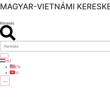
MAGYAR-VIETNÁMI KERESKE
Ugrás
a
tartalomhoz
Keresés
HU
EN
VI