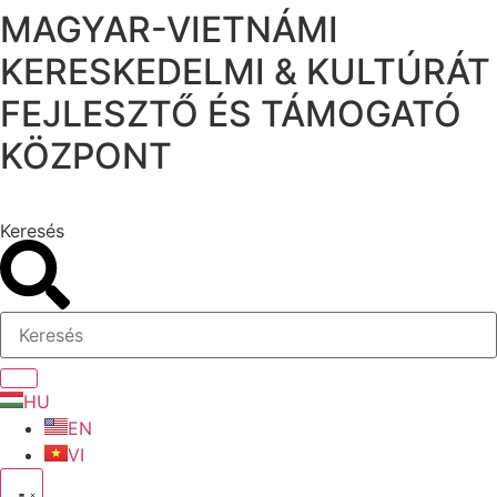
MAGYAR-VIETNÁMI
Ugrás
a
KERESKEDELMI & KULTÚRÁT
tartalomhoz
FEJLESZTŐ ÉS TÁMOGATÓ
KÖZPONT
Keresés
HU
EN
VI