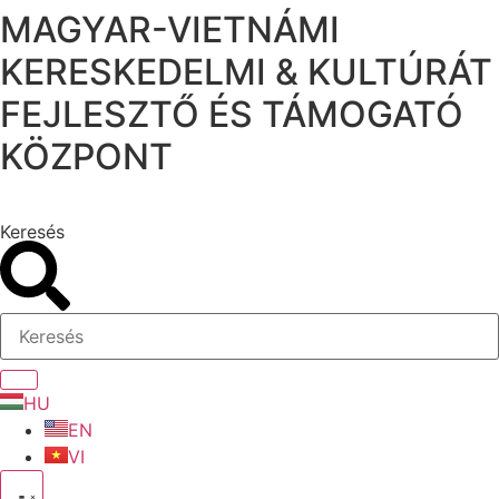
MAGYAR-VIETNÁMI
Ugrás
a
KERESKEDELMI & KULTÚRÁT
tartalomhoz
FEJLESZTŐ ÉS TÁMOGATÓ
KÖZPONT
Keresés
HU
EN
VI