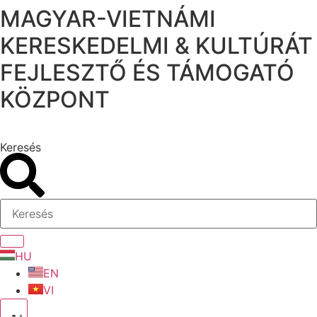
MAGYAR-VIETNÁMI
Ugrás
a
KERESKEDELMI & KULTÚRÁT
tartalomhoz
FEJLESZTŐ ÉS TÁMOGATÓ
KÖZPONT
Keresés
HU
EN
VI