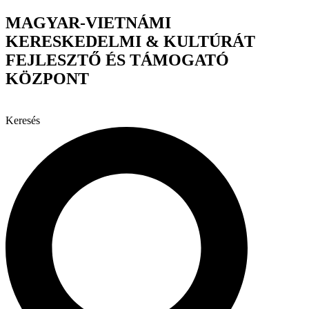
Ugrás
MAGYAR-VIETNÁMI
a
KERESKEDELMI & KULTÚRÁT
tartalomhoz
FEJLESZTŐ ÉS TÁMOGATÓ
KÖZPONT
Keresés