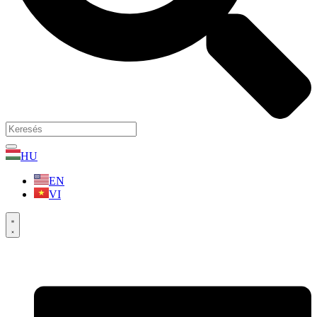
HU
EN
VI