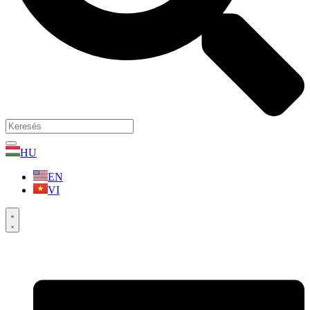
HU
EN
VI