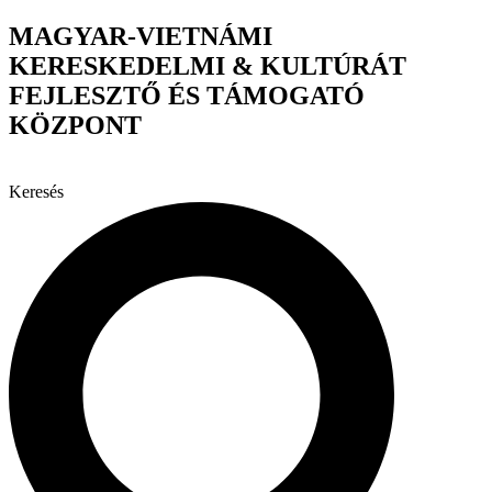
Ugrás
MAGYAR-VIETNÁMI
a
KERESKEDELMI & KULTÚRÁT
tartalomhoz
FEJLESZTŐ ÉS TÁMOGATÓ
KÖZPONT
Keresés