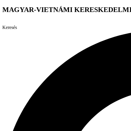
Ugrás
MAGYAR-VIETNÁMI KERESKEDELMI
a
tartalomhoz
Keresés