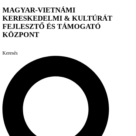
Ugrás
MAGYAR-VIETNÁMI
a
KERESKEDELMI & KULTÚRÁT
tartalomhoz
FEJLESZTŐ ÉS TÁMOGATÓ
KÖZPONT
Keresés