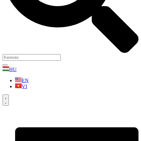
HU
EN
VI