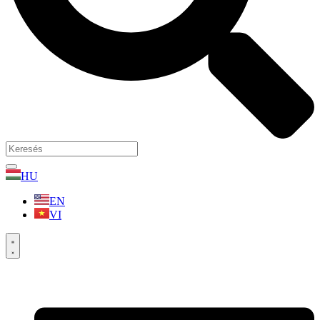
HU
EN
VI