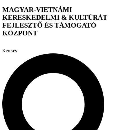
Ugrás
MAGYAR-VIETNÁMI
a
KERESKEDELMI & KULTÚRÁT
tartalomhoz
FEJLESZTŐ ÉS TÁMOGATÓ
KÖZPONT
Keresés