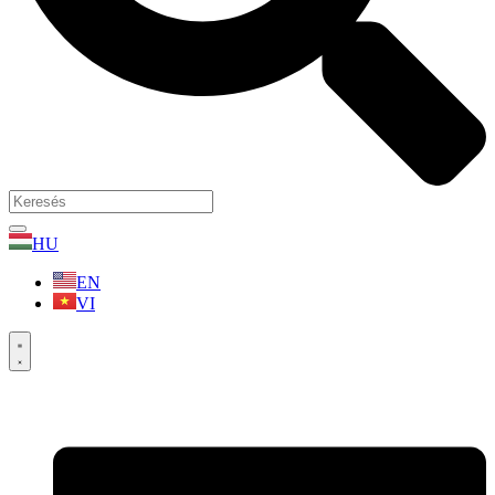
HU
EN
VI