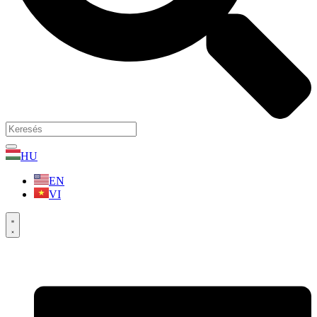
HU
EN
VI