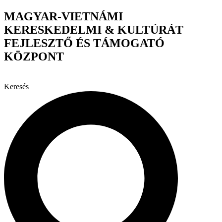
Ugrás
MAGYAR-VIETNÁMI
a
KERESKEDELMI & KULTÚRÁT
tartalomhoz
FEJLESZTŐ ÉS TÁMOGATÓ
KÖZPONT
Keresés