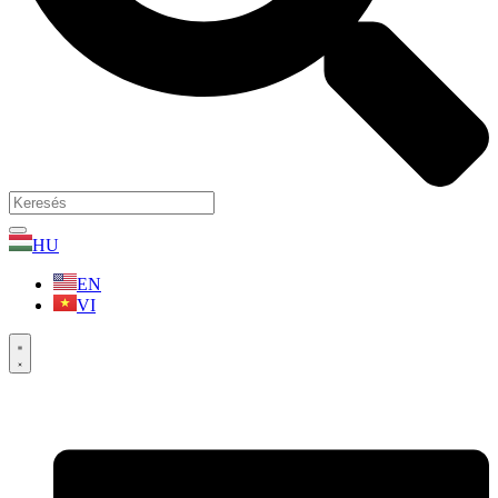
HU
EN
VI