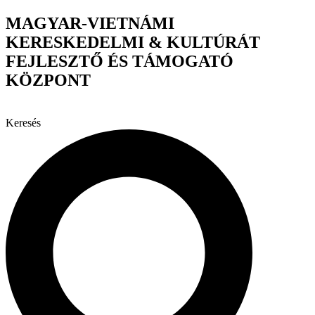
Ugrás
MAGYAR-VIETNÁMI
a
KERESKEDELMI & KULTÚRÁT
tartalomhoz
FEJLESZTŐ ÉS TÁMOGATÓ
KÖZPONT
Keresés