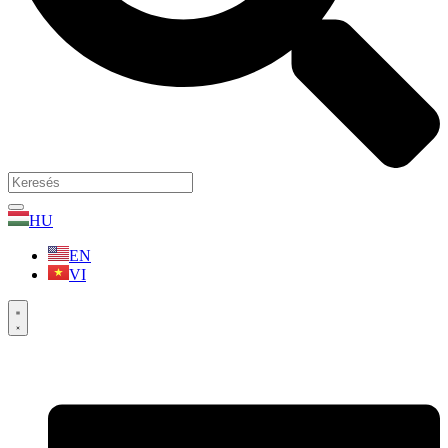
HU
EN
VI