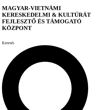
Ugrás
MAGYAR-VIETNÁMI
a
KERESKEDELMI & KULTÚRÁT
tartalomhoz
FEJLESZTŐ ÉS TÁMOGATÓ
KÖZPONT
Keresés