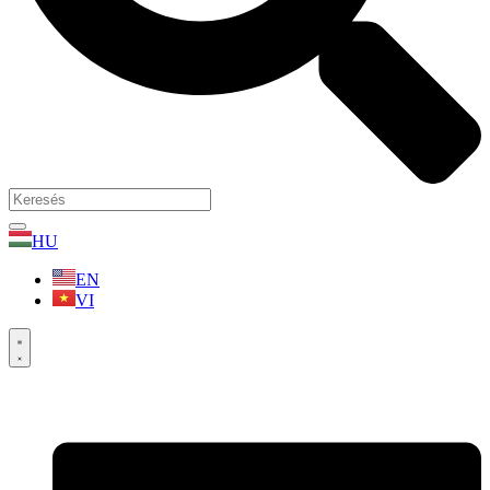
HU
EN
VI