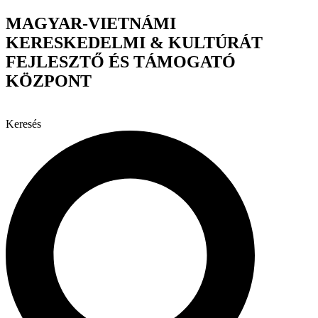
Ugrás
MAGYAR-VIETNÁMI
a
KERESKEDELMI & KULTÚRÁT
tartalomhoz
FEJLESZTŐ ÉS TÁMOGATÓ
KÖZPONT
Keresés